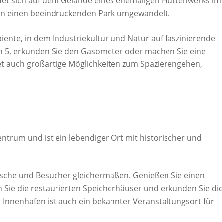
det sich auf dem Gelände eines ehemaligen Hüttenwerks im
 in einen beeindruckenden Park umgewandelt.
iente, in dem Industriekultur und Natur auf faszinierende
n 5, erkunden Sie den Gasometer oder machen Sie eine
tet auch großartige Möglichkeiten zum Spazierengehen,
entrum und ist ein lebendiger Ort mit historischer und
imische und Besucher gleichermaßen. Genießen Sie einen
Sie die restaurierten Speicherhäuser und erkunden Sie di
r Innenhafen ist auch ein bekannter Veranstaltungsort für