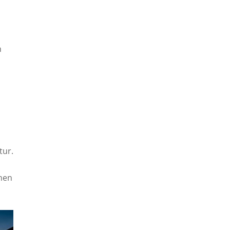
h
tur.
inen