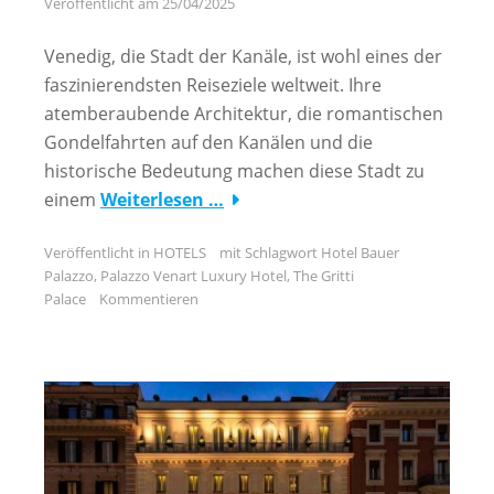
Veröffentlicht am
25/04/2025
Venedig, die Stadt der Kanäle, ist wohl eines der
faszinierendsten Reiseziele weltweit. Ihre
atemberaubende Architektur, die romantischen
Gondelfahrten auf den Kanälen und die
historische Bedeutung machen diese Stadt zu
einem
Weiterlesen …
Veröffentlicht in
HOTELS
mit Schlagwort
Hotel Bauer
Palazzo
,
Palazzo Venart Luxury Hotel
,
The Gritti
Palace
Kommentieren