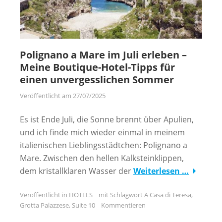
Polignano a Mare im Juli erleben –
Meine Boutique-Hotel-Tipps für
einen unvergesslichen Sommer
Veröffentlicht am
27/07/2025
Es ist Ende Juli, die Sonne brennt über Apulien,
und ich finde mich wieder einmal in meinem
italienischen Lieblingsstädtchen: Polignano a
Mare. Zwischen den hellen Kalksteinklippen,
dem kristallklaren Wasser der
Weiterlesen …
Veröffentlicht in
HOTELS
mit Schlagwort
A Casa di Teresa
,
Grotta Palazzese
,
Suite 10
Kommentieren