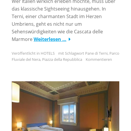
Wer Italien wirklich erleben möchte, muss über
das klassische Sightseeing hinausgehen. In
Terni, einer charmanten Stadt im Herzen
Umbriens, geht es nicht nur um
Sehenswürdigkeiten wie die Cascata delle
Marmore
Weiterlesen …
Veröffentlicht in
HOTELS
mit Schlagwort
Pane di Terni
,
Parco
Fluviale del Nera
,
Piazza della Repubblica
Kommentieren