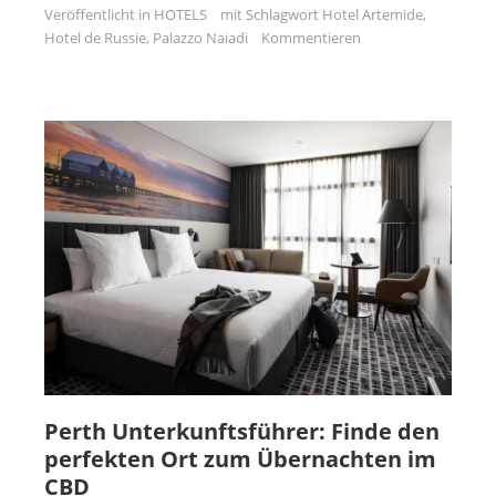
Veröffentlicht in
HOTELS
mit Schlagwort
Hotel Artemide
,
Hotel de Russie
,
Palazzo Naiadi
Kommentieren
Perth Unterkunftsführer: Finde den
perfekten Ort zum Übernachten im
CBD