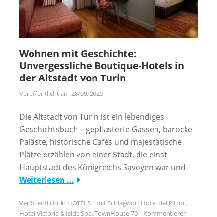
Wohnen mit Geschichte:
Unvergessliche Boutique-Hotels in
der Altstadt von Turin
Veröffentlicht am
28/09/2025
Die Altstadt von Turin ist ein lebendiges
Geschichtsbuch – gepflasterte Gassen, barocke
Paläste, historische Cafés und majestätische
Plätze erzählen von einer Stadt, die einst
Hauptstadt des Königreichs Savoyen war und
Weiterlesen …
Veröffentlicht in
HOTELS
mit Schlagwort
Hotel dei Pittori
,
Hotel Victoria & Iside Spa
,
TownHouse 70
Kommentieren