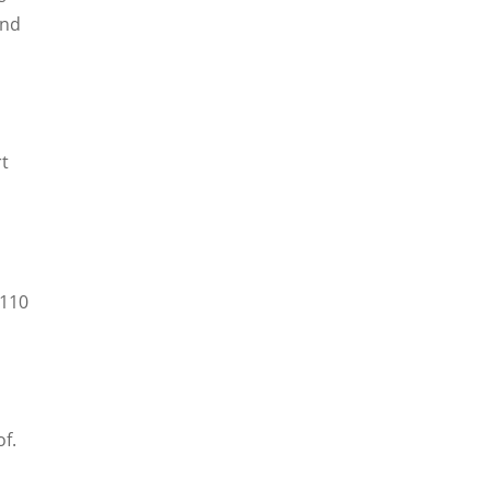
und
rt
–110
f.