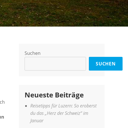
Suchen
SUCHEN
Neueste Beiträge
ich
Reisetipps für Luzern: So eroberst
du das „Herz der Schweiz“ im
un
Januar