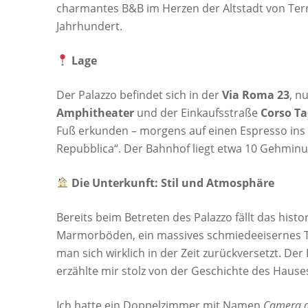
charmantes B&B im Herzen der Altstadt von Tern
Jahrhundert.
Lage
Der Palazzo befindet sich in der
Via Roma 23
, n
Amphitheater
und der Einkaufsstraße
Corso Ta
Fuß erkunden – morgens auf einen Espresso ins „
Repubblica“. Der Bahnhof liegt etwa 10 Gehminu
Die Unterkunft: Stil und Atmosphäre
Bereits beim Betreten des Palazzo fällt das histo
Marmorböden, ein massives schmiedeeisernes To
man sich wirklich in der Zeit zurückversetzt. De
erzählte mir stolz von der Geschichte des Hauses,
Ich hatte ein Doppelzimmer mit Namen
Camera d