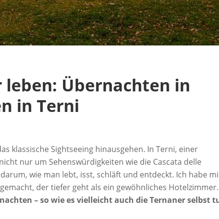
r leben: Übernachten in
n in Terni
as klassische Sightseeing hinausgehen. In Terni, einer
icht nur um Sehenswürdigkeiten wie die Cascata delle
rum, wie man lebt, isst, schläft und entdeckt. Ich habe m
 gemacht, der tiefer geht als ein gewöhnliches Hotelzimmer.
achten – so wie es vielleicht auch die Ternaner selbst t