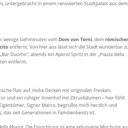
i, untergebracht in einem renovierten Stadtpalais aus dem
ur wenige Gehminuten vom
Dom von Terni
, dem
römische
cito
entfernt. Von hier aus lässt sich die Stadt wunderbar z
Bar Duomo“, abends ein Aperol Spritz in der „Piazza della
ten entfernt.
rische Flair auf. Hohe Decken mit originalen Fresken,
r und ein ruhiger Innenhof mit Zitrusbäumen – hier fühlt
r Eigentümer, Signor Marco, begrüßte mich herzlich und
 das seit Generationen in Familienbesitz ist.
ella Musica
. Die Einrichtung ist eine gelungene Mischung au