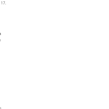
 17.
n
u
s