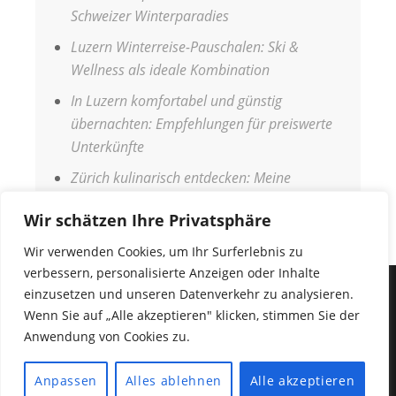
Schweizer Winterparadies
Luzern Winterreise-Pauschalen: Ski &
Wellness als ideale Kombination
In Luzern komfortabel und günstig
übernachten: Empfehlungen für preiswerte
Unterkünfte
Zürich kulinarisch entdecken: Meine
Genussreise durch die Stadt
Wir schätzen Ihre Privatsphäre
Wir verwenden Cookies, um Ihr Surferlebnis zu
verbessern, personalisierte Anzeigen oder Inhalte
einzusetzen und unseren Datenverkehr zu analysieren.
IMPRESSUM
Wenn Sie auf „Alle akzeptieren" klicken, stimmen Sie der
DATENSCHUTZERKLÄRUNG
Anwendung von Cookies zu.
COPYRIGHT © 2026
URLAUBSANGEBOTE
•
Fabulous
Anpassen
Alles ablehnen
Alle akzeptieren
Fluid von
Catch Themes