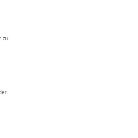
n zu
der