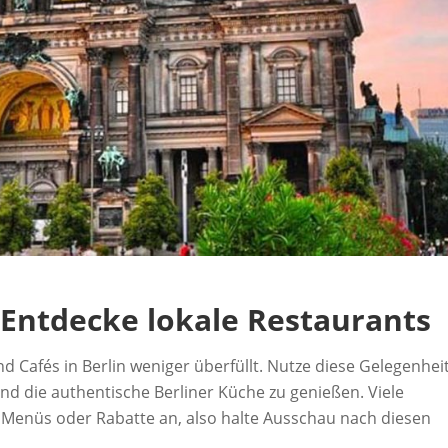
: Entdecke lokale Restaurants
 Cafés in Berlin weniger überfüllt. Nutze diese Gelegenheit
d die authentische Berliner Küche zu genießen. Viele
e Menüs oder Rabatte an, also halte Ausschau nach diesen