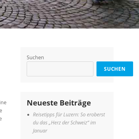
Suchen
SUCHEN
Neueste Beiträge
ine
e
Reisetipps für Luzern: So eroberst
e
du das „Herz der Schweiz“ im
Januar