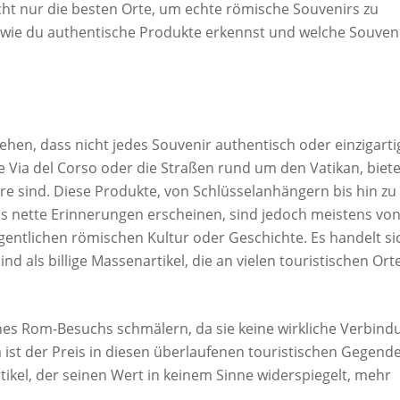
icht nur die besten Orte, um echte römische Souvenirs zu
, wie du authentische Produkte erkennst und welche Souven
tehen, dass nicht jedes Souvenir authentisch oder einzigarti
ie Via del Corso oder die Straßen rund um den Vatikan, biet
are sind. Diese Produkte, von Schlüsselanhängern bis hin zu
als nette Erinnerungen erscheinen, sind jedoch meistens vo
gentlichen römischen Kultur oder Geschichte. Es handelt si
d als billige Massenartikel, die an vielen touristischen Ort
ines Rom-Besuchs schmälern, da sie keine wirkliche Verbind
 ist der Preis in diesen überlaufenen touristischen Gegend
tikel, der seinen Wert in keinem Sinne widerspiegelt, mehr