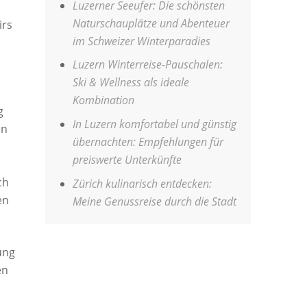
Luzerner Seeufer: Die schönsten
Naturschauplätze und Abenteuer
irs
im Schweizer Winterparadies
Luzern Winterreise-Pauschalen:
Ski & Wellness als ideale
Kombination
g
In Luzern komfortabel und günstig
en
übernachten: Empfehlungen für
preiswerte Unterkünfte
n
ch
Zürich kulinarisch entdecken:
en
Meine Genussreise durch die Stadt
ung
en