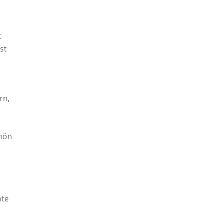
t
st
rn,
chön
hte