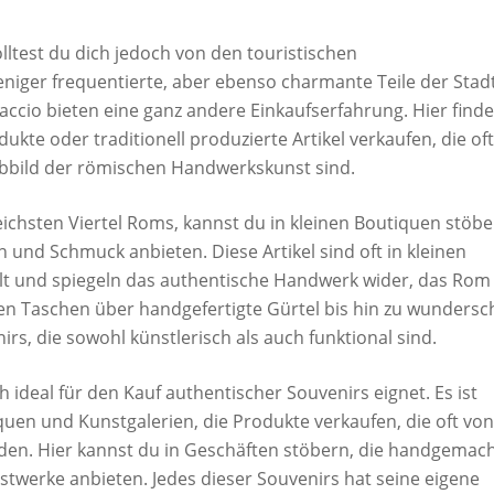
lltest du dich jedoch von den touristischen
iger frequentierte, aber ebenso charmante Teile der Stad
accio bieten eine ganz andere Einkaufserfahrung. Hier finde
dukte oder traditionell produzierte Artikel verkaufen, die oft
 Abbild der römischen Handwerkskunst sind.
reichsten Viertel Roms, kannst du in kleinen Boutiquen stöbe
 und Schmuck anbieten. Diese Artikel sind oft in kleinen
lt und spiegeln das authentische Handwerk wider, das Rom
en Taschen über handgefertigte Gürtel bis hin zu wunders
s, die sowohl künstlerisch als auch funktional sind.
ch ideal für den Kauf authentischer Souvenirs eignet. Es ist
uen und Kunstgalerien, die Produkte verkaufen, die oft von
den. Hier kannst du in Geschäften stöbern, die handgemac
twerke anbieten. Jedes dieser Souvenirs hat seine eigene