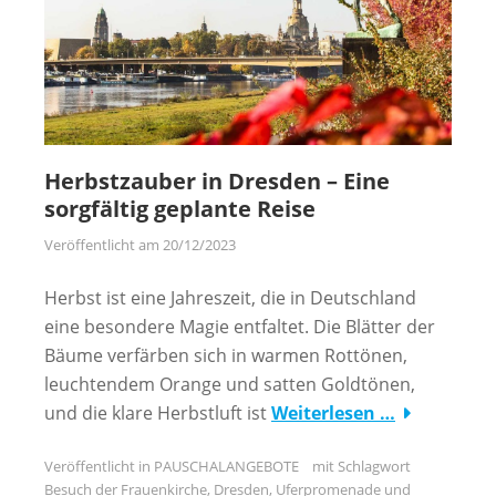
Herbstzauber in Dresden – Eine
sorgfältig geplante Reise
Veröffentlicht am
20/12/2023
Herbst ist eine Jahreszeit, die in Deutschland
eine besondere Magie entfaltet. Die Blätter der
Bäume verfärben sich in warmen Rottönen,
leuchtendem Orange und satten Goldtönen,
und die klare Herbstluft ist
Weiterlesen …
Veröffentlicht in
PAUSCHALANGEBOTE
mit Schlagwort
Besuch der Frauenkirche
,
Dresden
,
Uferpromenade und