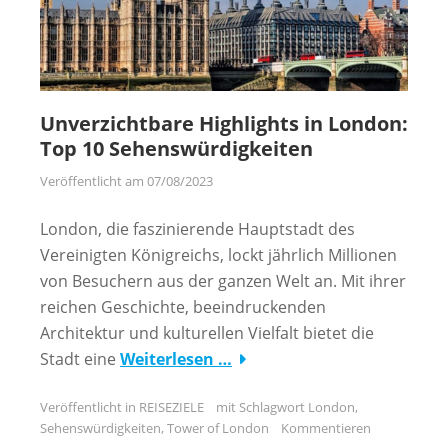
Unverzichtbare Highlights in London:
Top 10 Sehenswürdigkeiten
Veröffentlicht am
07/08/2023
London, die faszinierende Hauptstadt des
Vereinigten Königreichs, lockt jährlich Millionen
von Besuchern aus der ganzen Welt an. Mit ihrer
reichen Geschichte, beeindruckenden
Architektur und kulturellen Vielfalt bietet die
Stadt eine
Weiterlesen …
Veröffentlicht in
REISEZIELE
mit Schlagwort
London
,
Sehenswürdigkeiten
,
Tower of London
Kommentieren