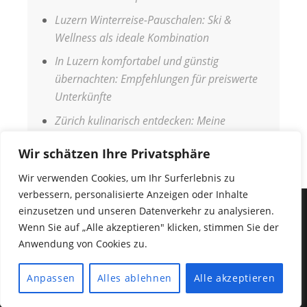
Luzern Winterreise-Pauschalen: Ski &
Wellness als ideale Kombination
In Luzern komfortabel und günstig
übernachten: Empfehlungen für preiswerte
Unterkünfte
Zürich kulinarisch entdecken: Meine
Genussreise durch die Stadt
Wir schätzen Ihre Privatsphäre
Wir verwenden Cookies, um Ihr Surferlebnis zu
verbessern, personalisierte Anzeigen oder Inhalte
einzusetzen und unseren Datenverkehr zu analysieren.
IMPRESSUM
Wenn Sie auf „Alle akzeptieren" klicken, stimmen Sie der
DATENSCHUTZERKLÄRUNG
Anwendung von Cookies zu.
COPYRIGHT © 2026
URLAUBSANGEBOTE
•
Fabulous
Anpassen
Alles ablehnen
Alle akzeptieren
Fluid von
Catch Themes