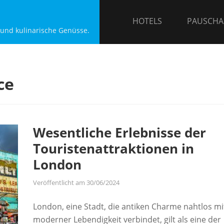
HOTELS
PAUSCHA
 und kulinarische Genüsse.
ce
Wesentliche Erlebnisse der
Touristenattraktionen in
London
Veröffentlicht am
30/06/2024
London, eine Stadt, die antiken Charme nahtlos mi
moderner Lebendigkeit verbindet, gilt als eine der