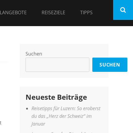
LANGEBOTE
REISEZIELE
TIPPS
Suchen
SUCHEN
Neueste Beiträge
Reisetipps für Luzern: So eroberst
du das „Herz der Schweiz“ im
t
Januar