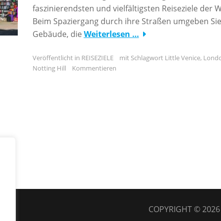
faszinierendsten und vielfältigsten Reiseziele der W
Beim Spaziergang durch ihre Straßen umgeben Si
Gebäude, die
Weiterlesen …
Veröffentlicht in
REISEZIELE
mit Schlagwort
Little Venice
,
Lond
Notting Hill
Kommentieren
COPYRIGHT © 202