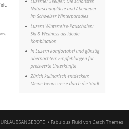
Luzerner Seeufer: Die schönsten
elt.
Naturschauplätze und Abenteuer
e
im Schweizer Winterparadies
Luzern Winterreise-Pauschalen:
Ski & Wellness als ideale
ons
,
Kombination
In Luzern komfortabel und günstig
übernachten: Empfehlungen für
preiswerte Unterkünfte
Zürich kulinarisch entdecken:
Meine Genussreise durch die Stadt
6
URLAUBSANGEBOTE
•
Fabulous Fluid von
Catch Themes