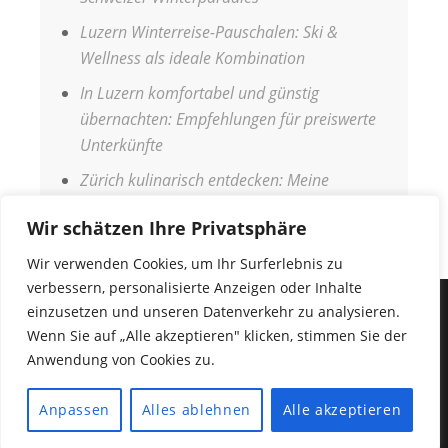
Luzern Winterreise-Pauschalen: Ski &
Wellness als ideale Kombination
In Luzern komfortabel und günstig
übernachten: Empfehlungen für preiswerte
Unterkünfte
Zürich kulinarisch entdecken: Meine
Genussreise durch die Stadt
Wir schätzen Ihre Privatsphäre
Wir verwenden Cookies, um Ihr Surferlebnis zu
verbessern, personalisierte Anzeigen oder Inhalte
einzusetzen und unseren Datenverkehr zu analysieren.
IMPRESSUM
Wenn Sie auf „Alle akzeptieren" klicken, stimmen Sie der
DATENSCHUTZERKLÄRUNG
Anwendung von Cookies zu.
COPYRIGHT © 2026
URLAUBSANGEBOTE
•
Fabulous
Anpassen
Alles ablehnen
Alle akzeptieren
Fluid von
Catch Themes