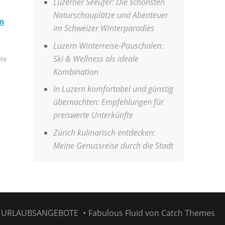
Luzerner Seeufer: Die schönsten
Naturschauplätze und Abenteuer
n
im Schweizer Winterparadies
Luzern Winterreise-Pauschalen:
Ski & Wellness als ideale
ete
Kombination
In Luzern komfortabel und günstig
übernachten: Empfehlungen für
preiswerte Unterkünfte
Zürich kulinarisch entdecken:
Meine Genussreise durch die Stadt
6
URLAUBSANGEBOTE
•
Fabulous Fluid von
Catch Themes