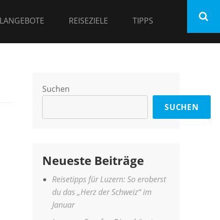
LANGEBOTE
REISEZIELE
TIPPS
Suchen
SUCHEN
Neueste Beiträge
Reisetipps für Luzern: So eroberst
du das „Herz der Schweiz“ im
Januar