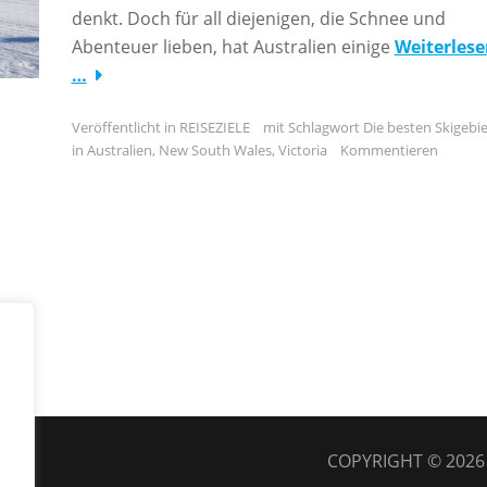
denkt. Doch für all diejenigen, die Schnee und
Abenteuer lieben, hat Australien einige
Weiterlese
…
Veröffentlicht in
REISEZIELE
mit Schlagwort
Die besten Skigebi
in Australien
,
New South Wales
,
Victoria
Kommentieren
COPYRIGHT © 202