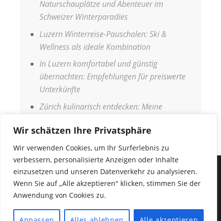
Naturschauplätze und Abenteuer im
Schweizer Winterparadies
Luzern Winterreise-Pauschalen: Ski &
Wellness als ideale Kombination
In Luzern komfortabel und günstig
übernachten: Empfehlungen für preiswerte
Unterkünfte
Zürich kulinarisch entdecken: Meine
Genussreise durch die Stadt
Wir schätzen Ihre Privatsphäre
Wir verwenden Cookies, um Ihr Surferlebnis zu
verbessern, personalisierte Anzeigen oder Inhalte
einzusetzen und unseren Datenverkehr zu analysieren.
IMPRESSUM
Wenn Sie auf „Alle akzeptieren" klicken, stimmen Sie der
DATENSCHUTZERKLÄRUNG
Anwendung von Cookies zu.
COPYRIGHT © 2026
URLAUBSANGEBOTE
•
Fabulous
Anpassen
Alles ablehnen
Alle akzeptieren