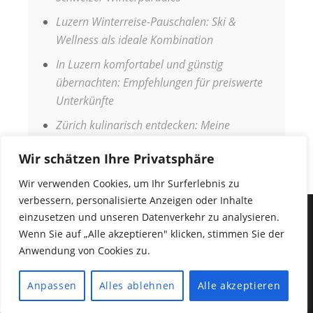
Luzern Winterreise-Pauschalen: Ski &
Wellness als ideale Kombination
In Luzern komfortabel und günstig
übernachten: Empfehlungen für preiswerte
Unterkünfte
Zürich kulinarisch entdecken: Meine
Genussreise durch die Stadt
Wir schätzen Ihre Privatsphäre
Wir verwenden Cookies, um Ihr Surferlebnis zu
verbessern, personalisierte Anzeigen oder Inhalte
einzusetzen und unseren Datenverkehr zu analysieren.
IMPRESSUM
Wenn Sie auf „Alle akzeptieren" klicken, stimmen Sie der
DATENSCHUTZERKLÄRUNG
Anwendung von Cookies zu.
COPYRIGHT © 2026
URLAUBSANGEBOTE
•
Fabulous
Anpassen
Alles ablehnen
Alle akzeptieren
Fluid von
Catch Themes